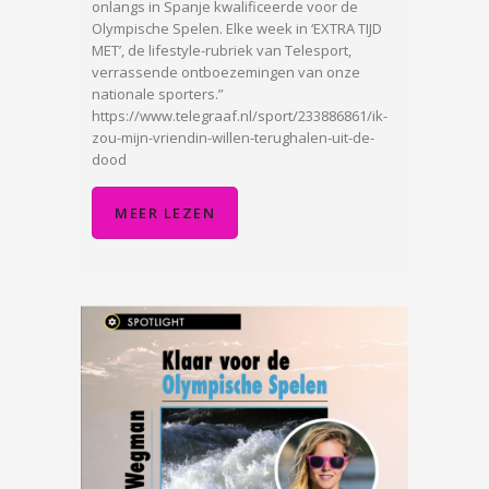
onlangs in Spanje kwalificeerde voor de
Olympische Spelen. Elke week in ‘EXTRA TIJD
MET’, de lifestyle-rubriek van Telesport,
verrassende ontboezemingen van onze
nationale sporters.”
https://www.telegraaf.nl/sport/233886861/ik-
zou-mijn-vriendin-willen-terughalen-uit-de-
dood
MEER LEZEN